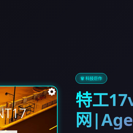
🗑️ 科技巨作
特工17v
网|Age