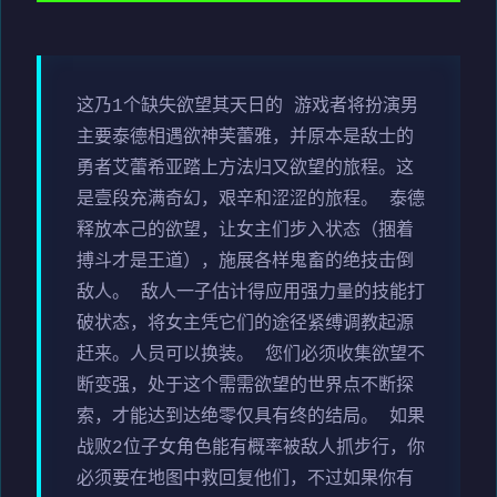
这乃1个缺失欲望其天日的 游戏者将扮演男
主要泰德相遇欲神芙蕾雅，并原本是敌士的
勇者艾蕾希亚踏上方法归又欲望的旅程。这
是壹段充满奇幻，艰辛和涩涩的旅程。 泰德
释放本己的欲望，让女主们步入状态（捆着
搏斗才是王道），施展各样鬼畜的绝技击倒
敌人。 敌人一子估计得应用强力量的技能打
破状态，将女主凭它们的途径紧缚调教起源
赶来。人员可以换装。 您们必须收集欲望不
断变强，处于这个需需欲望的世界点不断探
索，才能达到达绝零仅具有终的结局。 如果
战败2位子女角色能有概率被敌人抓步行，你
必须要在地图中救回复他们，不过如果你有