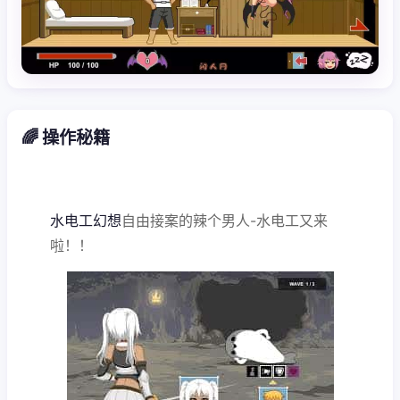
🌈 操作秘籍
水电工幻想
自由接案的辣个男人-水电工又来
啦！！