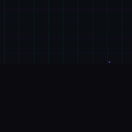
🛄
GAME介绍
游戏特色
培育就属于君自己己之间块队，夺取各国的城池， 利