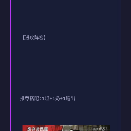
【进攻阵容】
推荐搭配:1坦+1奶+1输出