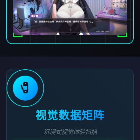
🧷
视觉数据矩阵
沉浸式视觉体验扫描