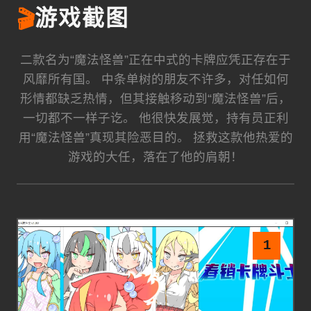
🎬
游戏截图
二款名为“魔法怪兽”正在中式的卡牌应凭正存在于
风靡所有国。 中条单树的朋友不许多，对任如何
形情都缺乏热情，但其接触移动到“魔法怪兽”后，
一切都不一样子讫。 他很快发展觉，持有员正利
用“魔法怪兽”真现其险恶目的。 拯救这款他热爱的
游戏的大任，落在了他的肩朝！
1