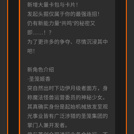
新增大量卡包与卡片！
发起头掘仅属于你的最强连招！
仍有新能力量“共鸣”的秘密又
即……！？
为了更许多的争夺、尽情沉浸其中
吧！
新角色介绍
·圣笼姬香
突自然出时下边伊月级者面方，身
称魔法怪兽运营委员的神秘少女。
其真确实身份是起始机械放发至观
光事业皆有广泛涉猎的圣笼集团的
掌门人兼开发者。