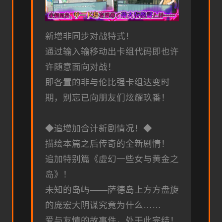
新增非同步对战特式！
通过输入输移动出卡组代码即也许
许随意面向对战！
即各置的非与伦比强卡组达变时
期，别忘已向朋友们炫耀玖番！
◆追增加合计新剧情况！◆
描绘本篇之后传奇的全新剧情！
追加特别篇《虚幻一些女与黄金之
岛》！
未知的岛屿——萨德岛上方方盘旋
的庞宏大阴谋究竟为什么……
爱与友情的故事件，处于此完结！