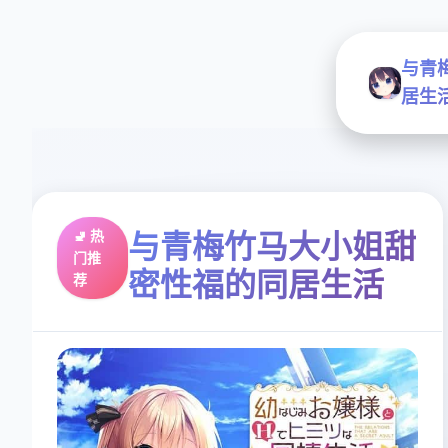
与青
居生
🚽 热
与青梅竹马大小姐甜
门推
密性福的同居生活
荐