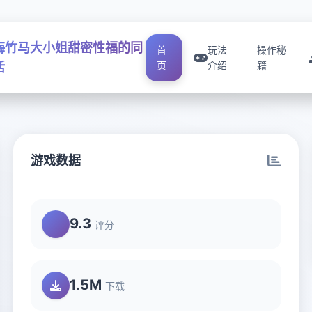
梅竹马大小姐甜密性福的同
首
玩法
操作秘
页
介绍
籍
活
游戏数据
9.3
评分
1.5M
下载